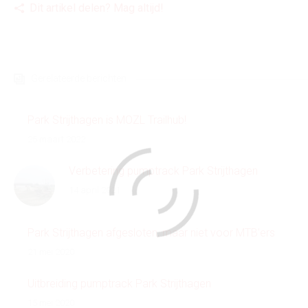
Dit artikel delen? Mag altijd!
Gerelateerde berichten
Park Strijthagen is MOZL Trailhub!
25 maart 2022
Verbetering pumptrack Park Strijthagen
14 april 2021
Park Strijthagen afgesloten, maar niet voor MTB’ers
21 mei 2020
Uitbreiding pumptrack Park Strijthagen
15 mei 2020