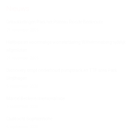
Nieuws
Ontwikkelingen Park het Plateau Roode Beekroute
21 november 2025
Halfpipe en voormalige wortelafdaling Wilhelminaberg tijdelijk
afgesloten
21 november 2025
Discovery stopt onderhoud pumptrack en TTF area Park
Strijthagen
5 september 2025
Marcel Beckers memorial ride
5 september 2025
Clubtocht Sophienhöhe
5 september 2025