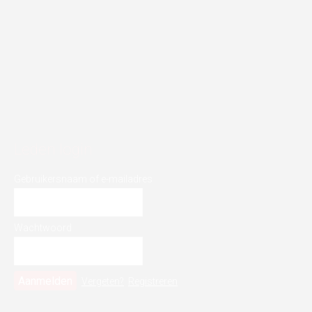
Leden login
Gebruikersnaam of e-mailadres
Wachtwoord
Vergeten?
Registreren