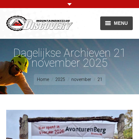
MENU
Dagelijkse Archieven
21
november 2025
CLUB
ACTIVITEITEN
Je bent hier:
Home
2025
november
21
KALENDER
JUNIORS
VASTE ROUTES
NIEUWS