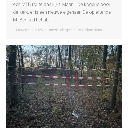
een MTB route aan kijkt. Maar…. De kogel is door
de kerk, er is een nieuwe eigenaar. De oplettende
MTBer had het al…
21 november 2025
Ontwikkelingen
Door
rikmertens