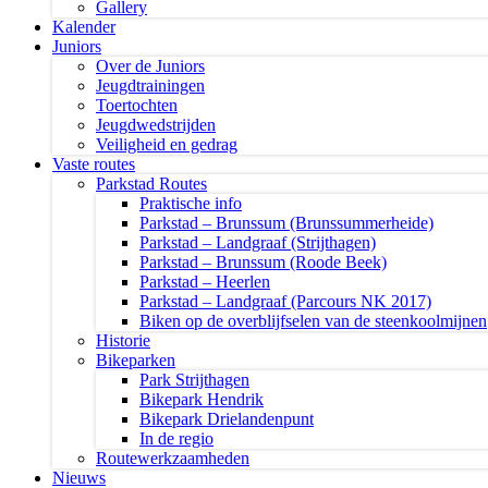
Gallery
Kalender
Juniors
Over de Juniors
Jeugdtrainingen
Toertochten
Jeugdwedstrijden
Veiligheid en gedrag
Vaste routes
Parkstad Routes
Praktische info
Parkstad – Brunssum (Brunssummerheide)
Parkstad – Landgraaf (Strijthagen)
Parkstad – Brunssum (Roode Beek)
Parkstad – Heerlen
Parkstad – Landgraaf (Parcours NK 2017)
Biken op de overblijfselen van de steenkoolmijnen
Historie
Bikeparken
Park Strijthagen
Bikepark Hendrik
Bikepark Drielandenpunt
In de regio
Routewerkzaamheden
Nieuws